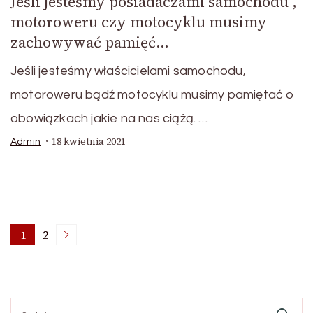
Jeśli jesteśmy posiadaczami samochodu ,
motoroweru czy motocyklu musimy
zachowywać pamięć…
Jeśli jesteśmy właścicielami samochodu,
motoroweru bądź motocyklu musimy pamiętać o
obowiązkach jakie na nas ciążą. …
18 kwietnia 2021
Admin
Stronicowanie
1
2
Strona
Strona
wpisów
Szukaj: