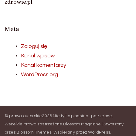
zdrowie.pl
Meta
Zaloguj się
Kanał wpisów
Kanał komentarzy
WordPress.org
© prawa autorskie2026
Nie tylko pisanina- potrzebne
.
Wszelkie prawa zastrzeżone.
Blossom Magazine | Stworzony
przez
Blossom Themes
.
Wspierany przez
WordPress
.