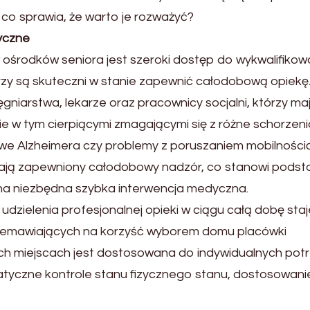
 co sprawia, że warto je rozważyć?
yczne
ośrodków seniora jest szeroki dostęp do wykwalifiko
zy są skuteczni w stanie zapewnić całodobową opiekę
gniarstwa, lekarze oraz pracownicy socjalni, którzy ma
ie w tym cierpiącymi zmagającymi się z różne schorzeni
we Alzheimera czy problemy z poruszaniem mobilnością
ają zapewniony całodobowy nadzór, co stanowi pods
na niezbędna szybka interwencja medyczna.
udzielenia profesjonalnej opieki w ciągu całą dobę staj
zemawiających na korzyść wyborem domu placówki
ich miejscach jest dostosowana do indywidualnych pot
tyczne kontrole stanu fizycznego stanu, dostosowanie