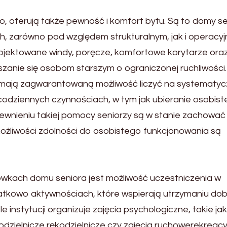
 oferują także pewność i komfort bytu. Są to domy se
 zarówno pod względem strukturalnym, jak i operacyj
jektowane windy, poręcze, komfortowe korytarze ora
szanie się osobom starszym o ograniczonej ruchliwości.
mają zagwarantowaną możliwość liczyć na systematy
codziennych czynnościach, w tym jak ubieranie osobist
pewnieniu takiej pomocy seniorzy są w stanie zachować
 możliwości zdolności do osobistego funkcjonowania są
ówkach domu seniora jest możliwość uczestniczenia w
atkowo aktywnościach, które wspierają utrzymaniu dob
e instytucji organizuje zajęcia psychologiczne, takie jak
dzielnicze rękodzielnicze czy zajęcia ruchowerekreacy